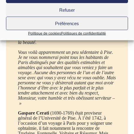
bien être la poule dorée ou le faisan doré ; il serait
à désirer que nous parvenions à parer nos basses-
Refuser
cours de ces oiseaux et nous y parviendrons
probablement si le goût pour l’histoire naturelle
continue à s’étendre.
M Charles Benbineck frère
Préférences
de Monsieur le Comte de Benbineck a dans sa
maison de campagne proche la Haye des poules et
Politique de cookies
Politiques de confidentialité
coqs de cette espèce de renommée à juste titre pour
la beauté.
Vous voilà apparemment un peu sédentaire à Pise.
Je ne vous nommerai point tous les habitants de
Paris distingués par des qualités estimables et
aimables qui souhaitent que vous veniez y faire un
voyage. Aucune des personnes de l’un et de l’autre
sexe avec qui vous y avez vécu ne vous oublie. Mais
personne ne vous y désirerait autant que moi avoir
l’honneur d’être avec le plus parfait et le plus
tendre attachement et avec bien du respect,
Monsieur, votre humble et très obéissant serviteur
–
»
Gaspare Cerati
(1690-1769) était proviseur
général de l’Université de Pise. À l’été 1742, à
l’occasion d’un voyage à Paris pour y soigner une
ophtalmie, il fait notamment la rencontre de
Trudaine, Fontenelle, Voltaire et Réaumur. Mais