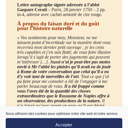
Lettre autographe signée adressée à l’abbé
Gaspare Cerati
–
Paris, 28 janvier 1750
– 2 pp.
in-4, adresse avec cachet armorié de cire rouge.
À propos du faisan doré et du goût
pour l’histoire naturelle
« Vos sentiments pour moy, Monsieur, ne me
laissent point d’incertitude sur la manière dont vous
recevriez mon dernier petit ouvrage ; je les crois
très capables et j’en suis flatté, de vous faire illusion
lorsqu’il s’agit de porter des jugements qui peuvent
m’intéresser […].
Aussi n’ai je peut-être pas moins
envié à Mr l’abbé les plaisirs qu’il avait eu de jouir
à Rome de votre conversation que celui qu’il a eu
d’y voir tant de merveilles de l’art
. Tout ce que j’ai
pu faire pour me consoler a été de l’engager à me
parler beaucoup de vous.
Il a été frappé comme
vous l’avez été de la quantité des choses
extraordinaires que le Royaume de Naples offre à
un observateur, des productions de la nature.
Il
n’a laissé qu’avec regret un pays qu’il eut désiré
d’étudier pendant cinq ou dix mois.
Nous utilisons des cookies pour optimiser notre site web et notre service.
L’oiseau de la Chine d’une beauté admirable dont
Accepter
vous a entretenu votre jésuite de Naples pourrait