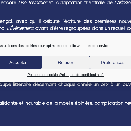
u encore
Lise Tavernier
et l’adaptation théâtrale de
L’Arlési
ençal, avec qui il débute l’écriture des premières nouve
rnal
L’Évènement
avant d’être regroupées dans un recueil de
uantité de nouvelles devenues célèbres, telle
La Chèvre 
s utilisons des cookies pour optimiser notre site web et notre service.
tarin de Tarascon
, ainsi qu’à son recueil de nouvelles
Les 
sance matérielle.
Accepter
Refuser
Préférences
 Risler aîné
, suivi de
Jack
(1876),
Le Nabab
(1877), et
Les Rois e
Politique de cookies
Politiques de confidentialité
upe littéraire décernant chaque année un prix à un ouvr
idante et incurable de la moelle épinière, complication neu