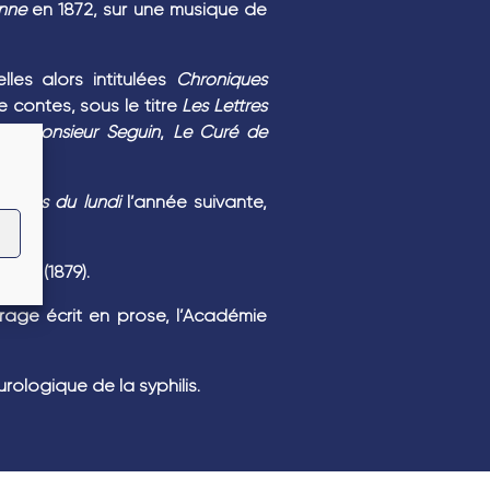
enne
en 1872, sur une musique de
lles alors intitulées
Chroniques
 contes, sous le titre
Les Lettres
de Monsieur Seguin
,
Le Curé de
contes du lundi
l’année suivante,
n exil
(1879).
age écrit en prose, l’Académie
rologique de la syphilis.