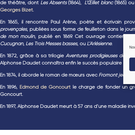
de théâtre, dont
Les Absents
(1864),
L’Œillet blanc
(1865) o
Georges Bizet
.
En 1865, il rencontre Paul Arène, poète et écrivain prov
provençales
, publiées sous forme de feuilleton dans le jou
de mon moulin
, publié en 1869. Cet ouvrage contient q
Cucugnan
,
Les Trois Messes basses
, ou
L’Arlésienne
.
Nou
En 1872, grâce à sa trilogie
Aventures prodigieuses de Tar
Alphonse Daudet connaîtra enfin le succès populaire et l’ai
En 1874, il aborde le roman de mœurs avec
Fromont jeune et
En 1896,
Edmond de Goncourt
le charge de fonder un gro
Goncourt.
En 1897, Alphonse Daudet meurt à 57 ans d’une maladie inval