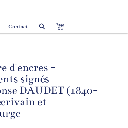
Contact
 d'encres -
nts signés
onse DAUDET (1840-
écrivain et
urge