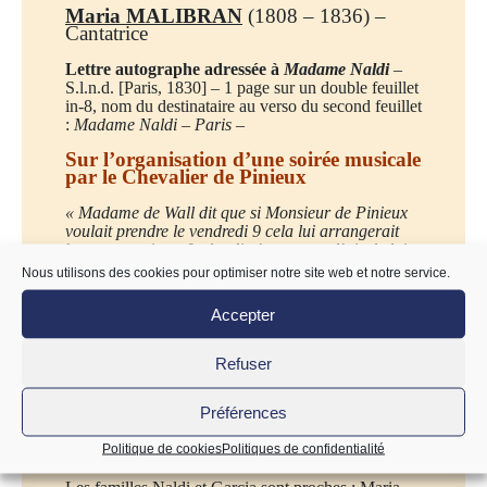
Maria MALIBRAN
(1808 – 1836) –
Cantatrice
Lettre autographe adressée
à
Madame Naldi
–
S.l.n.d. [Paris, 1830] – 1 page sur un double feuillet
in-8, nom du destinataire au verso du second feuillet
:
Madame Naldi – Paris –
Sur l’organisation d’une soirée musicale
par le Chevalier de Pinieux
« Madame de Wall dit que si Monsieur de Pinieux
voulait prendre le vendredi 9 cela lui arrangerait
beaucoup mieux. Le lundi n’a pas trop l’air de lui
convenir
ainsi bonne petite maman fais moi savoir.
Nous utilisons des cookies pour optimiser notre site web et notre service.
Je ne vais pas moi-même te donner la réponse
parce qu’il pleut et qu’il ne vaut pas la peine que
Accepter
je me mouille. Je dis
il
, c’est le temps.
»
Madame Naldi
est la veuve du chanteur Giuseppe
Refuser
Naldi (1770-1820) et partage à cette époque un
appartement avec la cantatrice rue d’Artois (actuelle
Préférences
rue Laffitte) ; elle est aussi la mère de la soprano
Carolina Naldi (1801-1876) qui épousera le comte
Politique de cookies
Politiques de confidentialité
de Sparre.